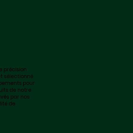
e précision
t sélectionné
ipements pour
uits de notre
vés par nos
ité de