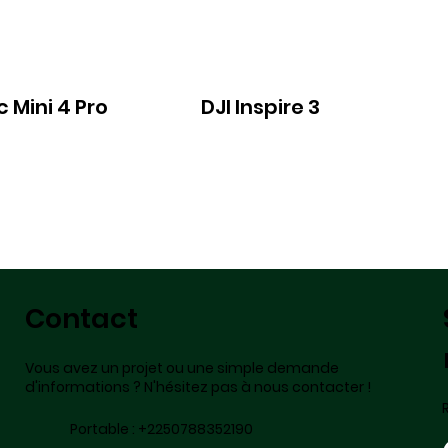
c Mini 4 Pro
DJI Inspire 3
Contact
Vous avez un projet ou une simple demande
d'informations ? N'hésitez pas à nous contacter !
Portable :
+2250788352190