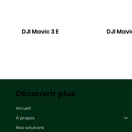
DJI Mavic 3 E
DJI Mavi
Découvrir plus
Accueil
À propos
Nos solutions