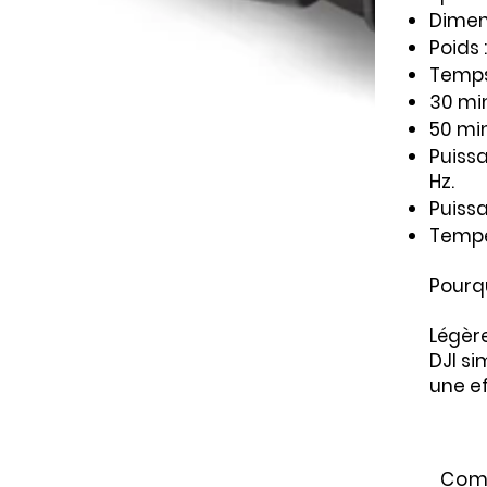
Dimens
Poids :
Temps
30 min
50 min
Puiss
Hz.
Puissa
Tempé
Pourqu
Légère
DJI si
une ef
Com