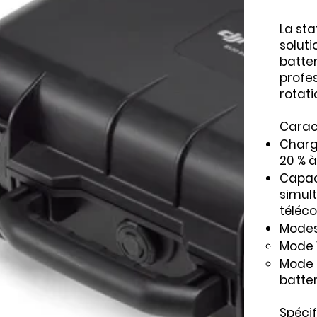
La sta
soluti
batter
profes
rotati
Caract
Charg
20 % 
Capac
simult
téléc
Modes
Mode V
Mode 
batter
Spécif