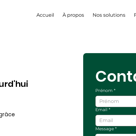
Accueil
À propos
Nos solutions
Cont
urd'hui
Prénom
*
Email
*
 grâce
Message
*