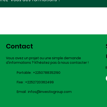
Contact
Vous avez un projet ou une simple demande
d'informations ? N'hésitez pas à nous contacter !
Portable :
+2250788352190
Fixe :
+2252720362499
Email :
infos@investivgroup.com